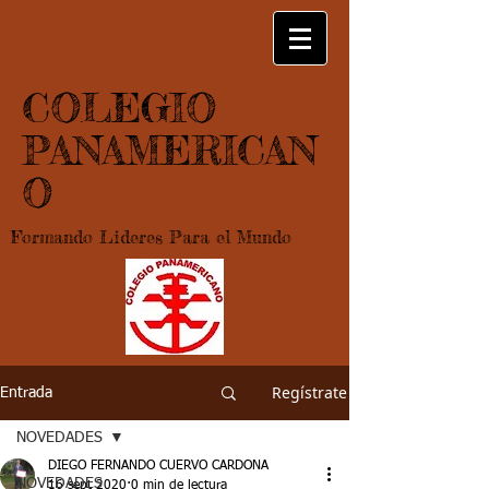
COLEGIO
PANAMERICAN
O
Formando Lideres Para el Mundo
Regístrate
Entrada
NOVEDADES
DIEGO FERNANDO CUERVO CARDONA
NOVEDADES
16 sept 2020
0 min de lectura