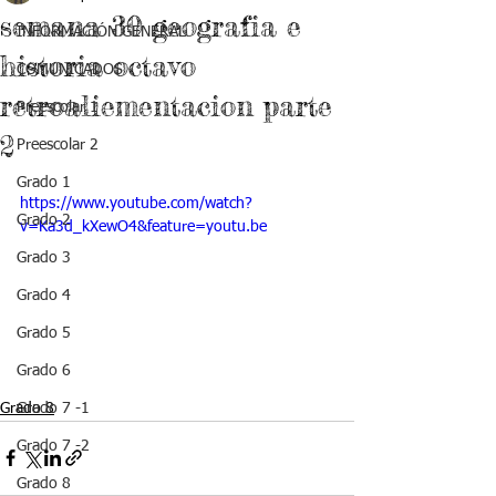
semana 30 geografia e
INFORMACIÓN GENERAL
historia octavo
COMUNICADOS
retroaliementacion parte
Preescolar 1
2
Preescolar 2
Grado 1
https://www.youtube.com/watch?
Grado 2
v=Ka3d_kXewO4&feature=youtu.be
Grado 3
Grado 4
Grado 5
Grado 6
Grado 8
Grado 7 -1
Grado 7 -2
Grado 8