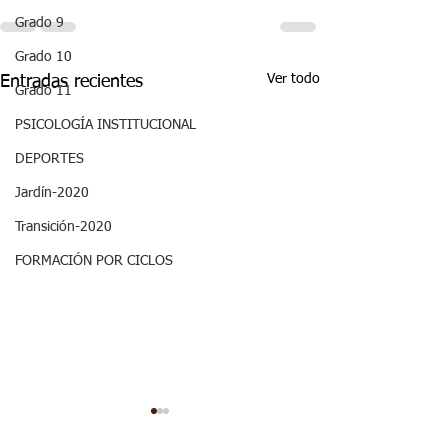
Grado 9
Grado 10
Ver todo
Entradas recientes
Grado 11
PSICOLOGÍA INSTITUCIONAL
DEPORTES
Jardín-2020
Transición-2020
FORMACIÓN POR CICLOS
ASPECTOS
ASPECTOS
CURRICULARES 3P
CURRICULARE