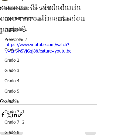
semana 31 ciudadania
INFORMACIÓN GENERAL
once retroalimentacion
COMUNICADOS
parte 2
Preescolar 1
Preescolar 2
https://www.youtube.com/watch?
Grado 1
v=EnSw5VjGqj8&feature=youtu.be
Grado 2
Grado 3
Grado 4
Grado 5
Grado 11
Grado 6
Grado 7 -1
Grado 7 -2
Grado 8