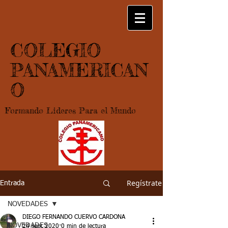
COLEGIO
PANAMERICAN
O
Formando Lideres Para el Mundo
Regístrate
Entrada
NOVEDADES
DIEGO FERNANDO CUERVO CARDONA
NOVEDADES
24 sept 2020
0 min de lectura