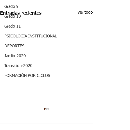
Grado 9
Ver todo
Entradas recientes
Grado 10
Grado 11
PSICOLOGÍA INSTITUCIONAL
DEPORTES
Jardín-2020
Transición-2020
FORMACIÓN POR CICLOS
ASPECTOS
28/06 - Semana
CURRICULARES 3P
Once Biofísica: Aspectos
GRADO ONCE ETICA Y
curriculares