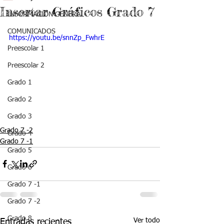
Insertar Gráficos Grado 7
INFORMACIÓN GENERAL
COMUNICADOS
https://youtu.be/snnZp_FwhrE
Preescolar 1
Preescolar 2
Grado 1
Grado 2
Grado 3
Grado 7 -2
Grado 4
Grado 7 -1
Grado 5
Grado 6
Grado 7 -1
Grado 7 -2
Grado 8
Ver todo
Entradas recientes