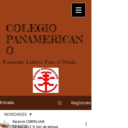
COLEGIO
PANAMERICAN
O
Formando Lideres Para el Mundo
Regístrate
Entrada
NOVEDADES
Rectoría CORPELUVA
NOVEDADES
18 jun 2021
0 min de lectura