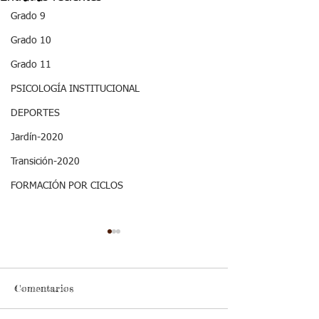
Grado 9
Grado 10
Grado 11
PSICOLOGÍA INSTITUCIONAL
DEPORTES
Jardín-2020
Transición-2020
FORMACIÓN POR CICLOS
ASPECTOS
ASPECTOS
CURRICULARES 3P
CURRICULARE
GRADO SEPTIMO
GRADO SEPT
ESTÁNDAR BÁSICO DE
ESTÁNDAR BÁSIC
RELIGIÓN
EMPRENDIMI
Comentarios
COMPETENCIA: Reconoce la
COMPETENCIA: Iden