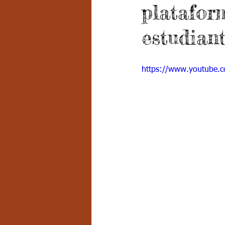
platafor
Grado 7 -2
Grado 8
Grado
estudian
PSICOLOGÍA INSTITUCIONAL
D
https://www.youtube.
FORMACIÓN POR CICLOS