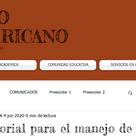
O
RICANO
do
ACADEMICA
COMUNIDAD EDUCATIVA
SERVICIOS EN 
COMUNICADOS
Preescolar 1
Preescolar 2
A
4 jun 2020
0 min de lectura
Grado 4
Grado 5
Grado 6
Grado 7 -1
torial para el manejo de 