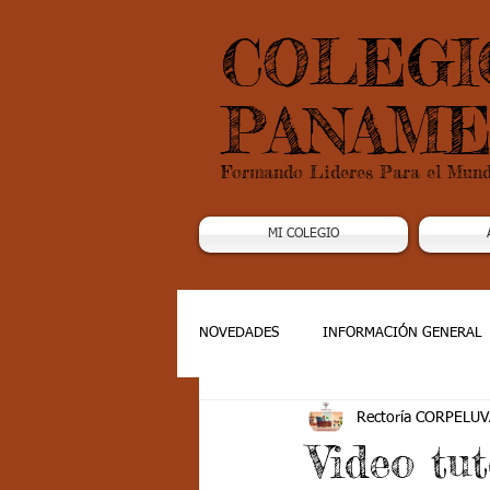
COLEGI
PANAME
Formando Lideres Para el Mun
MI COLEGIO
NOVEDADES
INFORMACIÓN GENERAL
Rectoría CORPELUV
Grado 1
Grado 2
Grado 3
Video tu