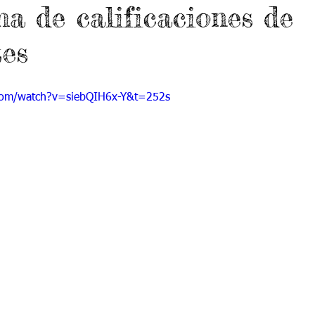
ma de calificaciones de
 9
Grado 10
Grado 11
tes
EPORTES
Jardín-2020
Transición-2020
com/watch?v=siebQIH6x-Y&t=252s