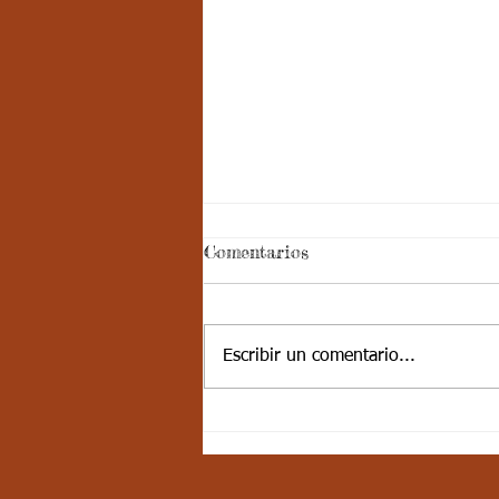
Aspectos
Comentarios
curriculares_Deporte_3
periodo_grado 4
ESTÁNDAR BÁSICO DE
COMPETENCIA: Muestra
Escribir un comentario...
disciplina cuando participa en
actividades físicas, deportivas,
recreativas y valora la...