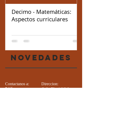
Decimo - Matemáticas:
Aspectos curriculares
NOVEDADES
Contactanos a:
Direccion:
Calle 72u # 26h3
Teléfono:
4266977
-15
Celular /
Barrio los lagos ,
Whatsapp:
+57
Santiago de Cali,
323 2225270
Valle del Cauca.
Correo