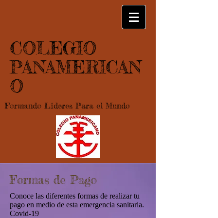
COLEGIO
PANAMERICAN
O
Formando Lideres Para el Mundo
Formas de Pago
Conoce las diferentes formas de realizar tu
pago en medio de esta emergencia sanitaria.
Covid-19