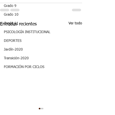
Grado 9
Grado 10
Ver todo
Grado 11
Entradas recientes
PSICOLOGÍA INSTITUCIONAL
DEPORTES
Jardín-2020
Transición-2020
FORMACIÓN POR CICLOS
Semana 20, Ciencias
Semana 20, Ma