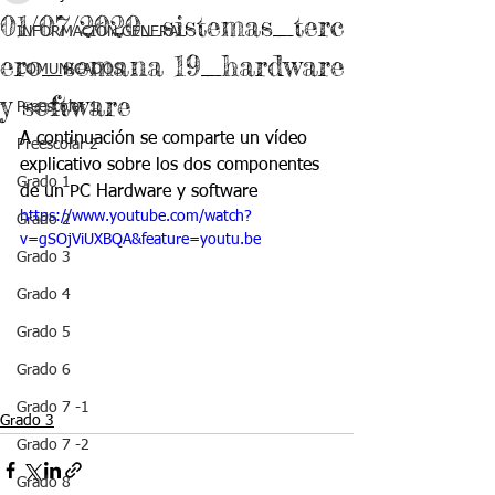
01/07/2020_sistemas_terc
INFORMACIÓN GENERAL
ero_semana 19_hardware
COMUNICADOS
y software
Preescolar 1
A continuación se comparte un vídeo 
Preescolar 2
explicativo sobre los dos componentes 
Grado 1
de un PC Hardware y software
https://www.youtube.com/watch?
Grado 2
v=gSOjViUXBQA&feature=youtu.be
Grado 3
Grado 4
Grado 5
Grado 6
Grado 7 -1
Grado 3
Grado 7 -2
Grado 8