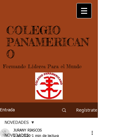
COLEGIO
PANAMERICAN
O
Formando Lideres Para el Mundo
Regístrate
Entrada
NOVEDADES
JURANY RIASCOS
NOVEDADES
1 jul 2020
1 min de lectura