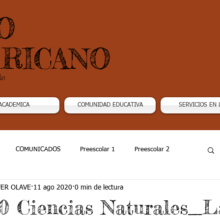
O
RICANO
do
ACADEMICA
COMUNIDAD EDUCATIVA
SERVICIOS EN 
COMUNICADOS
Preescolar 1
Preescolar 2
FER OLAVE
11 ago 2020
0 min de lectura
Grado 4
Grado 5
Grado 6
Grado 7 -1
20 Ciencias Naturales_L