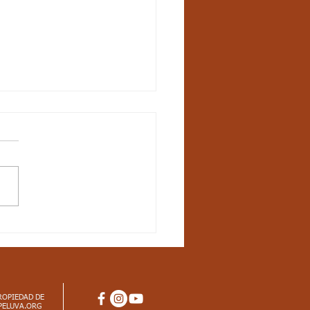
na 20, Matemáticas -
ctos curriculares
iodo. G3
tos curriculares Matemáticas
dar básico de competencia:
ozco propiedades de los
os (ser par, ser impar, etc.)
ROPIEDAD DE
PELUVA.ORG