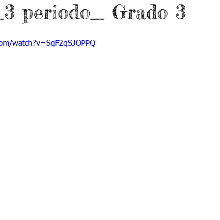
_3 periodo_ Grado 3
 9
Grado 10
Grado 11
.com/watch?v=SqF2qSJOPPQ
EPORTES
Jardín-2020
Transición-2020