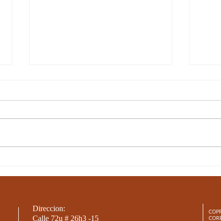
Semana 20, Ciencias
Sema
Sociales - Aspectos
Aspe
curriculares 3periodo. G3
3per
ASPECTOS CURRICULARES DE
Aspec
SOCIALES Estándar básico de
Están
competencia: Me reconozco como
Recon
ser social e histórico, miembro de
númer
un país con...
y...
Direccion:
COP
Calle 72u # 26h3 -15
COR