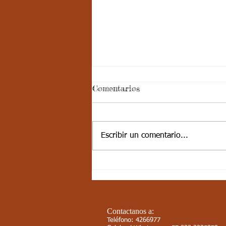
Semana 20, Castellano -
Comentarios
Aspectos curriculares del
3periodo. G3
Aspectos curriculares de
Castellano Estándar básico de
Escribir un comentario...
competencia: Comprendo textos
literarios para propiciar el
desarrollo de la...
Contactanos a:
Teléfono: 4266977