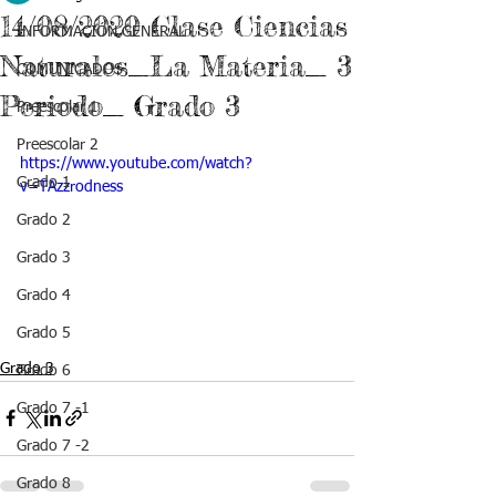
14/08/2020 Clase Ciencias
INFORMACIÓN GENERAL
Naturales_La Materia_ 3
COMUNICADOS
Periodo_ Grado 3
Preescolar 1
Preescolar 2
https://www.youtube.com/watch?
Grado 1
v=TAzzrodness
Grado 2
Grado 3
Grado 4
Grado 5
Grado 3
Grado 6
Grado 7 -1
Grado 7 -2
Grado 8