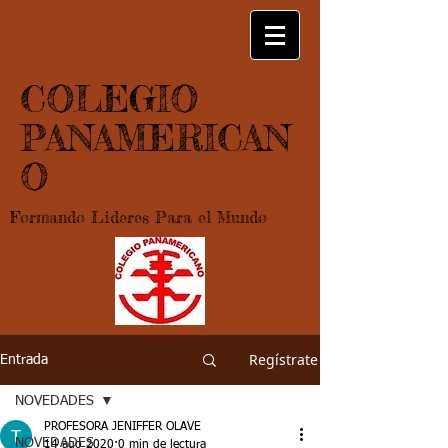
COLEGIO
PANAMERICAN
O
Formando Lideres Para el Mundo
Regístrate
Entrada
NOVEDADES
PROFESORA JENIFFER OLAVE
NOVEDADES
14 ago 2020
0 min de lectura