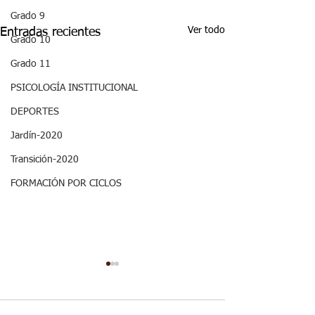
Grado 9
Ver todo
Entradas recientes
Grado 10
Grado 11
PSICOLOGÍA INSTITUCIONAL
DEPORTES
Jardín-2020
Transición-2020
FORMACIÓN POR CICLOS
Semana 20, Ciencias
Semana 20, Ma
Sociales - Aspectos
- Aspectos curr
curriculares 3periodo.
3periodo. G3