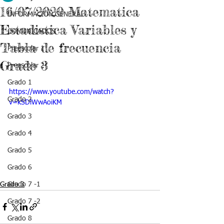
16/07/2020 Matematica
INFORMACIÓN GENERAL
Estadistica Variables y
COMUNICADOS
Tabla de frecuencia
Preescolar 1
Grado 3
Preescolar 2
Grado 1
https://www.youtube.com/watch?
Grado 2
v=kSDlWwAoiKM
Grado 3
Grado 4
Grado 5
Grado 6
Grado 3
Grado 7 -1
Grado 7 -2
Grado 8