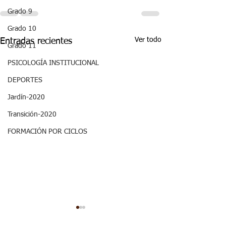
Grado 9
Grado 10
Ver todo
Entradas recientes
Grado 11
PSICOLOGÍA INSTITUCIONAL
DEPORTES
Jardín-2020
Transición-2020
FORMACIÓN POR CICLOS
Semana 20, Ciencias
Semana 20, Ma
Sociales - Aspectos
- Aspectos curr