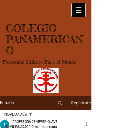
COLEGIO
PANAMERICAN
O
Formando Lideres Para el Mundo
Regístrate
Entrada
NOVEDADES
PROFESORA JENIFFER OLAVE
NOVEDADES
16 jul 2020
0 min de lectura