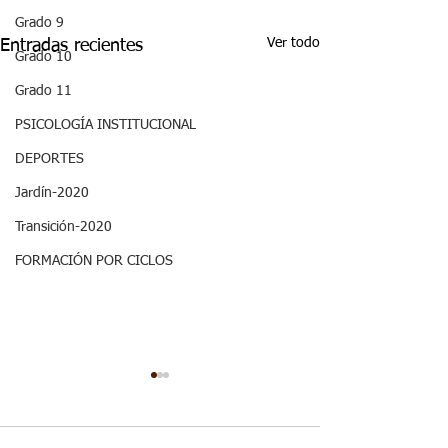
Grado 9
Ver todo
Entradas recientes
Grado 10
Grado 11
PSICOLOGÍA INSTITUCIONAL
DEPORTES
Jardín-2020
Transición-2020
FORMACIÓN POR CICLOS
Semana 20, Ciencias
Semana 20, Ma
Sociales - Aspectos
- Aspectos curr
curriculares 3periodo.
3periodo. G3