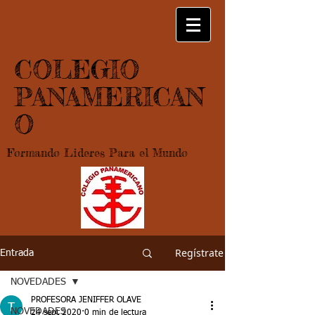
COLEGIO
PANAMERICAN
O
Formando Lideres Para el Mundo
Regístrate
Entrada
NOVEDADES
PROFESORA JENIFFER OLAVE
NOVEDADES
24 sept 2020
0 min de lectura