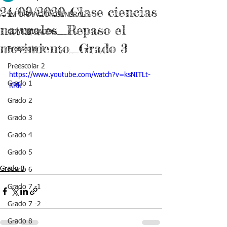
24/09/2020 Clase ciencias
INFORMACIÓN GENERAL
naturales_Repaso el
COMUNICADOS
movimiento_Grado 3
Preescolar 1
Preescolar 2
https://www.youtube.com/watch?v=ksNITLt-
Grado 1
KRk
Grado 2
Grado 3
Grado 4
Grado 5
Grado 3
Grado 6
Grado 7 -1
Grado 7 -2
Grado 8