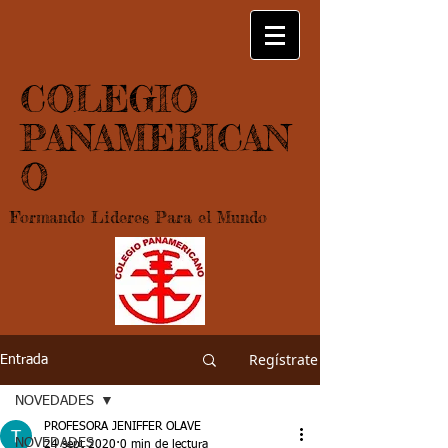
COLEGIO
PANAMERICAN
O
Formando Lideres Para el Mundo
Regístrate
Entrada
NOVEDADES
PROFESORA JENIFFER OLAVE
NOVEDADES
24 sept 2020
0 min de lectura