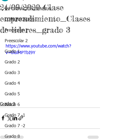
24/09/2020 Clase
INFORMACIÓN GENERAL
emprendimiento_Clases
COMUNICADOS
de lideres_grado 3
Preescolar 1
Preescolar 2
https://www.youtube.com/watch?
Grado 1
v=0lulMPTbI9Y
Grado 2
Grado 3
Grado 4
Grado 5
Grado 3
Grado 6
Grado 7 -1
Grado 7 -2
Grado 8