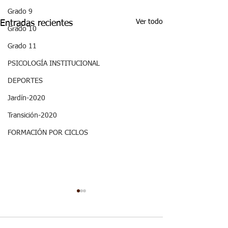
Grado 9
Ver todo
Entradas recientes
Grado 10
Grado 11
PSICOLOGÍA INSTITUCIONAL
DEPORTES
Jardín-2020
Transición-2020
FORMACIÓN POR CICLOS
Semana 20, Ciencias
Semana 20, Ma
Sociales - Aspectos
- Aspectos curr
curriculares 3periodo.
3periodo. G3