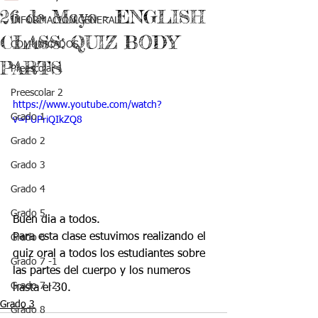
26 de Mayo - ENGLISH
INFORMACIÓN GENERAL
CLASS: QUIZ BODY
COMUNICADOS
PARTS
Preescolar 1
Preescolar 2
https://www.youtube.com/watch?
Grado 1
v=PUPriQIkZQ8
Grado 2
Grado 3
Grado 4
Grado 5
Buen dia a todos.
Para esta clase estuvimos realizando el 
Grado 6
quiz oral a todos los estudiantes sobre 
Grado 7 -1
las partes del cuerpo y los numeros 
Grado 7 -2
hasta el 30.
Grado 3
Grado 8