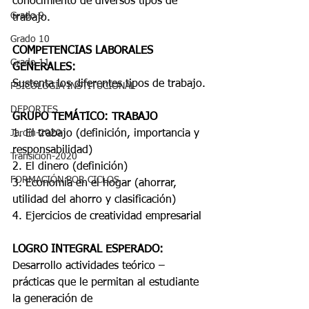
conocimiento de diversos tipos de 
Grado 9
trabajo.
Grado 10
COMPETENCIAS LABORALES 
Grado 11
GENERALES:
Sustenta los diferentes tipos de trabajo.
PSICOLOGÍA INSTITUCIONAL
DEPORTES
GRUPO TEMÁTICO: TRABAJO
Jardín-2020
1. El trabajo (definición, importancia y 
responsabilidad)
Transición-2020
2. El dinero (definición)
FORMACIÓN POR CICLOS
3. Economía en el hogar (ahorrar, 
utilidad del ahorro y clasificación)
4. Ejercicios de creatividad empresarial
LOGRO INTEGRAL ESPERADO:
Desarrollo actividades teórico –
prácticas que le permitan al estudiante 
la generación de