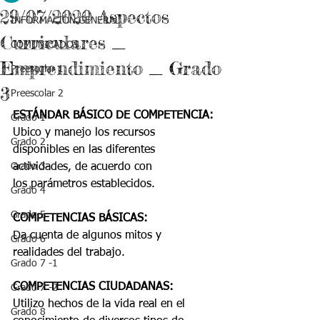
29/07/2020 Aspectos
INFORMACIÓN GENERAL
Curriculares _
COMUNICADOS
Emprendimiento _ Grado
Preescolar 1
3
Preescolar 2
ESTÁNDAR BÁSICO DE COMPETENCIA:
Grado 1
Ubico y manejo los recursos 
Grado 2
disponibles en las diferentes 
Grado 3
actividades, de acuerdo con
los parámetros establecidos.
Grado 4
Grado 5
COMPETENCIAS BÁSICAS:
Da cuenta de algunos mitos y 
Grado 6
realidades del trabajo.
Grado 7 -1
COMPETENCIAS CIUDADANAS:
Grado 7 -2
Utilizo hechos de la vida real en el 
Grado 8