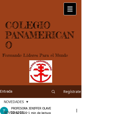
COLEGIO
PANAMERICAN
O
Formando Lideres Para el Mundo
Regístrate
Entrada
NOVEDADES
PROFESORA JENIFFER OLAVE
NOVEDADES
29 jul 2020
1 min de lectura