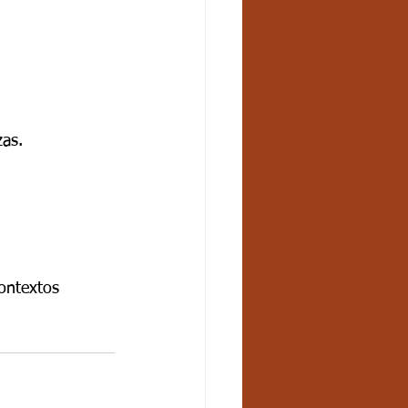
zas.
contextos