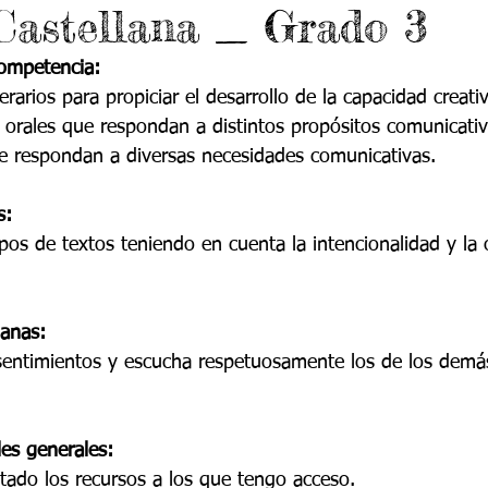
astellana _ Grado 3
 9
Grado 10
Grado 11
competencia:
rarios para propiciar el desarrollo de la capacidad creativ
EPORTES
Jardín-2020
Transición-2020
 orales que respondan a distintos propósitos comunicati
ue respondan a diversas necesidades comunicativas.
s:
ipos de textos teniendo en cuenta la intencionalidad y la
anas:
 sentimientos y escucha respetuosamente los de los dem
es generales:
ado los recursos a los que tengo acceso.