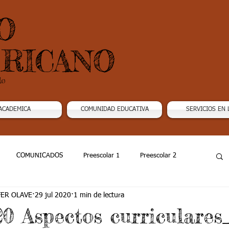
O
RICANO
do
ACADEMICA
COMUNIDAD EDUCATIVA
SERVICIOS EN 
COMUNICADOS
Preescolar 1
Preescolar 2
FER OLAVE
29 jul 2020
1 min de lectura
Grado 4
Grado 5
Grado 6
Grado 7 -1
20 Aspectos curriculares