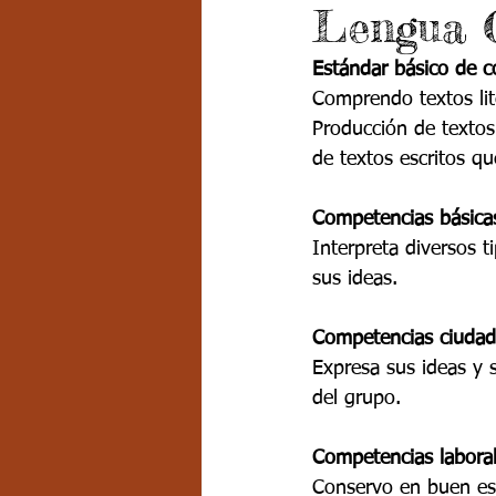
Lengua C
Grado 7 -2
Grado 8
Grado
Estándar básico de 
Comprendo textos lite
PSICOLOGÍA INSTITUCIONAL
D
Producción de textos
de textos escritos q
FORMACIÓN POR CICLOS
Competencias básica
Interpreta diversos t
sus ideas.
Competencias ciudad
Expresa sus ideas y
del grupo.
Competencias laboral
Conservo en buen est