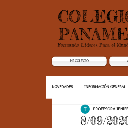
COLEGI
PANAME
Formando Lideres Para el Mun
MI COLEGIO
NOVEDADES
INFORMACIÓN GENERAL
PROFESORA JENIF
Grado 1
Grado 2
Grado 3
8/09/202