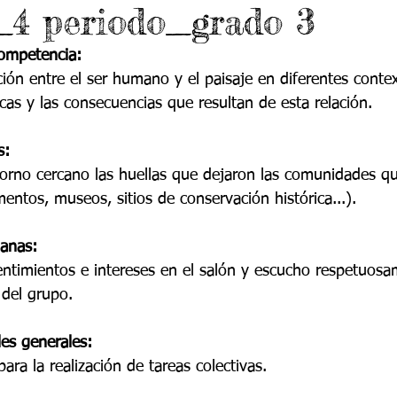
_4 periodo_grado 3
 9
Grado 10
Grado 11
competencia:
ión entre el ser humano y el paisaje en diferentes contex
EPORTES
Jardín-2020
Transición-2020
cas y las consecuencias que resultan de esta relación.
s:
rno cercano las huellas que dejaron las comunidades qu
ntos, museos, sitios de conservación histórica...).
anas:
entimientos e intereses en el salón y escucho respetuosa
del grupo.
es generales:
ara la realización de tareas colectivas.