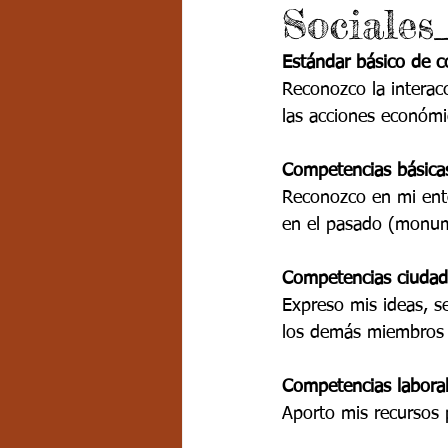
Sociales
Grado 7 -2
Grado 8
Grado
Estándar básico de 
Reconozco la interacc
PSICOLOGÍA INSTITUCIONAL
D
las acciones económi
Competencias básica
FORMACIÓN POR CICLOS
Reconozco en mi ento
en el pasado (monume
Competencias ciudad
Expreso mis ideas, s
los demás miembros 
Competencias laboral
Aporto mis recursos p