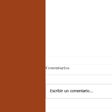
Semana 20, Castellano -
Comentarios
Aspectos curriculares del
3periodo. G3
Aspectos curriculares de
Castellano Estándar básico de
Escribir un comentario...
competencia: Comprendo textos
literarios para propiciar el
desarrollo de la...