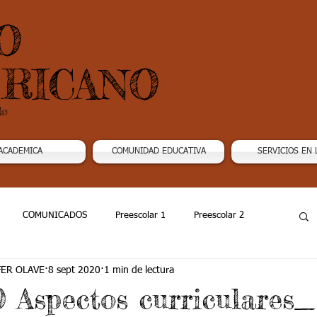
O
RICANO
do
ACADEMICA
COMUNIDAD EDUCATIVA
SERVICIOS EN 
COMUNICADOS
Preescolar 1
Preescolar 2
FER OLAVE
8 sept 2020
1 min de lectura
Grado 4
Grado 5
Grado 6
Grado 7 -1
0 Aspectos curriculares_