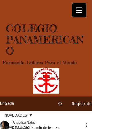
COLEGIO
PANAMERICAN
O
Formando Lideres Para el Mundo
Regístrate
Entrada
NOVEDADES
Angelica Rojas
NOVEDADES
28 jun 2021
1 min de lectura