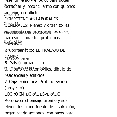
resentimiento y el odio, para poder 
Grado 9
perdonar y  reconciliarme con quienes 
he tenido conflictos. 
Grado 10
COMPETENCIAS LABORALES 
Grado 11
GENERALES: Planeo y organizo las 
acciones en conjunto con los otros, 
PSICOLOGÍA INSTITUCIONAL
para solucionar los problemas  
DEPORTES
colectivos. 
Jardín-2020
Grupo temático: EL TRABAJO DE 
CAMPO 
Transición-2020
5. Paisaje urbanístico 
FORMACIÓN POR CICLOS
6. Dibujo de automóviles, dibujo de 
residencias y edificios 
7. Caja isométrica. Profundización 
(proyecto) 
LOGRO INTEGRAL ESPERADO: 
Reconocer el paisaje urbano y sus 
elementos como fuente de inspiración, 
organizando acciones  con otros para 