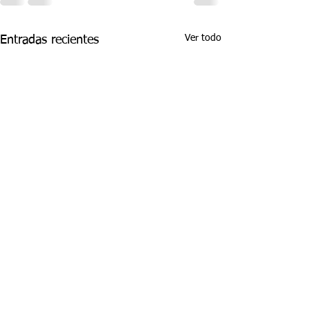
Ver todo
Entradas recientes
ASPECTOS
ASPECTOS
CURRICULARES 3P
CURRICULARE
GRADO NOVENO
GRADO NOVE