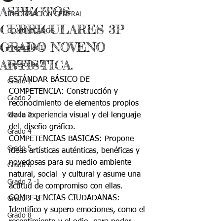
ASPECTOS
INFORMACIÓN GENERAL
CURRICULARES 3P
COMUNICADOS
GRADO NOVENO
Preescolar 1
ARTISTICA.
Preescolar 2
ESTÁNDAR BÁSICO DE 
Grado 1
COMPETENCIA: Construcción y 
Grado 2
reconocimiento de elementos propios 
Grado 3
de la experiencia visual y del lenguaje 
del  diseño gráfico. 
Grado 4
COMPETENCIAS BASICAS: Propone 
Grado 5
ideas artísticas auténticas, benéficas y 
novedosas para su medio ambiente 
Grado 6
natural, social  y cultural y asume una 
Grado 7 -1
actitud de compromiso con ellas. 
COMPETENCIAS CIUDADANAS:  
Grado 7 -2
Identifico y supero emociones, como el 
Grado 8