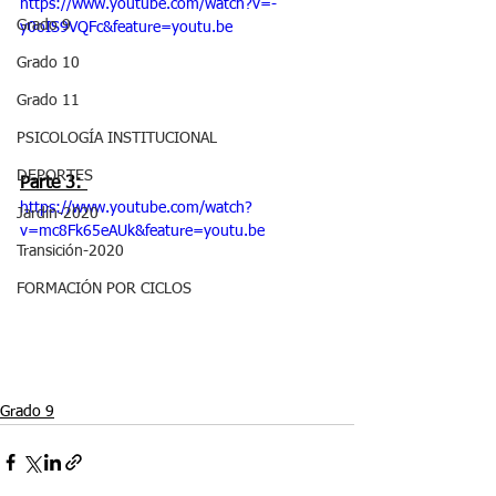
https://www.youtube.com/watch?v=-
Grado 9
y0oIS9VQFc&feature=youtu.be
Grado 10
Grado 11
PSICOLOGÍA INSTITUCIONAL
DEPORTES
Parte 3: 
https://www.youtube.com/watch?
Jardín-2020
v=mc8Fk65eAUk&feature=youtu.be
Transición-2020
FORMACIÓN POR CICLOS
Grado 9