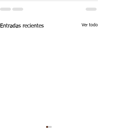
Ver todo
Entradas recientes
ASPECTOS
ASPECTOS