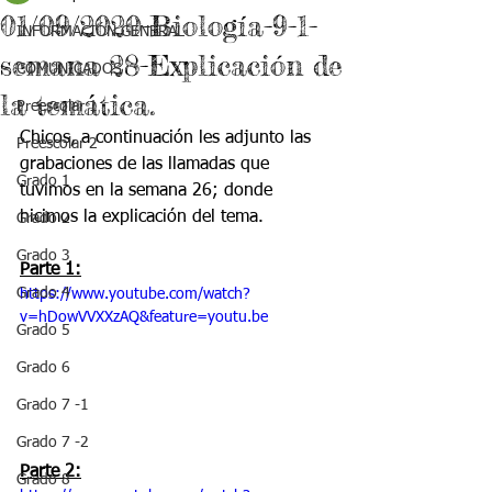
01/09/2020-Biología-9-1-
INFORMACIÓN GENERAL
semana 28-Explicación de
COMUNICADOS
la temática.
Preescolar 1
Chicos, a continuación les adjunto las 
Preescolar 2
grabaciones de las llamadas que 
Grado 1
tuvimos en la semana 26; donde 
hicimos la explicación del tema. 
Grado 2
Grado 3
Parte 1:
Grado 4
https://www.youtube.com/watch?
v=hDowVVXXzAQ&feature=youtu.be
Grado 5
Grado 6
Grado 7 -1
Grado 7 -2
Parte 2:
Grado 8