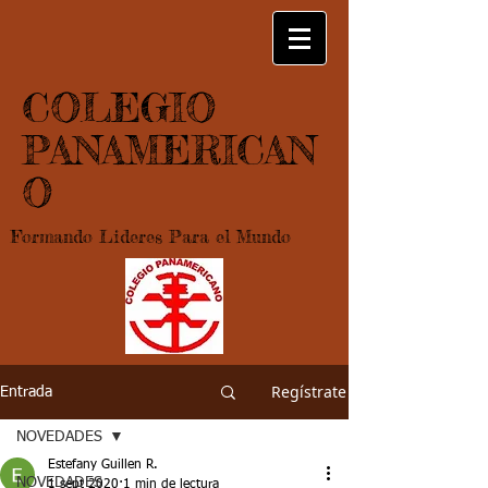
COLEGIO
PANAMERICAN
O
Formando Lideres Para el Mundo
Regístrate
Entrada
NOVEDADES
Estefany Guillen R.
NOVEDADES
1 sept 2020
1 min de lectura