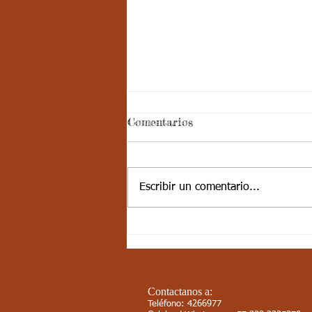
Semana 31 - Noveno -
Comentarios
Física de Materia II:
Aspectos curriculares
Cordial saludo jóvenes, les
comparto los aspectos
Escribir un comentario...
curriculares Aspectos Curriculares
Estándar básico de competencia:
Identifico...
Contactanos a:
Teléfono: 4266977