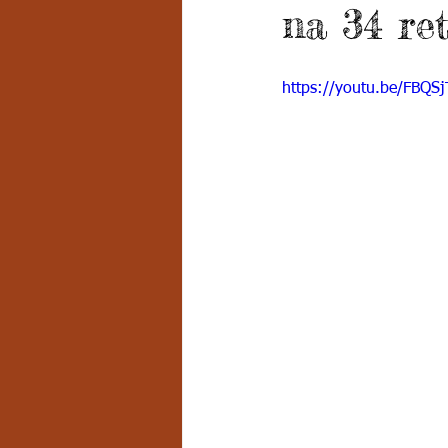
na 34 re
Grado 7 -2
Grado 8
Grado
https://youtu.be/FBQS
PSICOLOGÍA INSTITUCIONAL
D
FORMACIÓN POR CICLOS