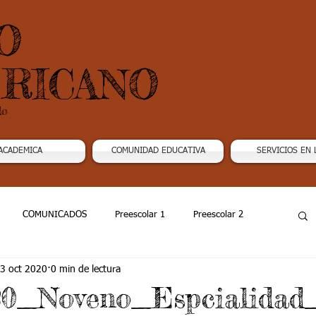
O
RICANO
do
ACADEMICA
COMUNIDAD EDUCATIVA
SERVICIOS EN 
COMUNICADOS
Preescolar 1
Preescolar 2
3 oct 2020
0 min de lectura
Grado 4
Grado 5
Grado 6
Grado 7 -1
020_Noveno_Espcialida