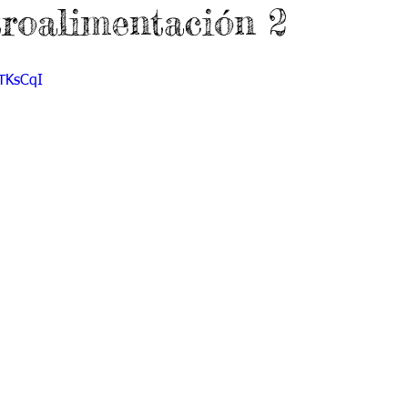
troalimentación 2
 9
Grado 10
Grado 11
jTKsCqI
EPORTES
Jardín-2020
Transición-2020