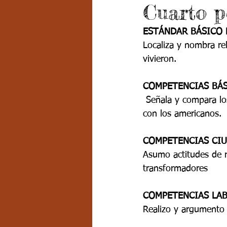
Cuarto p
Grado 7 -2
Grado 8
Grado
ESTÁNDAR BÁSICO 
Localiza y nombra re
PSICOLOGÍA INSTITUCIONAL
D
vivieron.
COMPETENCIAS BÁS
FORMACIÓN POR CICLOS
 Señala y compara los procesos de evangelización de algunas religiones africanas y oceánicas 
con los americanos.
COMPETENCIAS CIU
Asumo actitudes de re
transformadores
COMPETENCIAS LAB
Realizo y argumento d