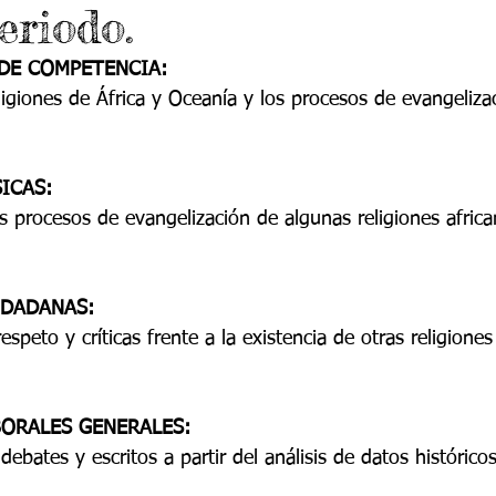
eriodo.
 9
Grado 10
Grado 11
DE COMPETENCIA:
ligiones de África y Oceanía y los procesos de evangeliza
EPORTES
Jardín-2020
Transición-2020
ICAS:
DADANAS: 
speto y críticas frente a la existencia de otras religione
ORALES GENERALES:
ebates y escritos a partir del análisis de datos históricos