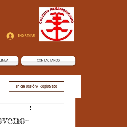
INGRESAR
LINEA
CONTACTANOS
Inicia sesión/ Regístrate
oveno-