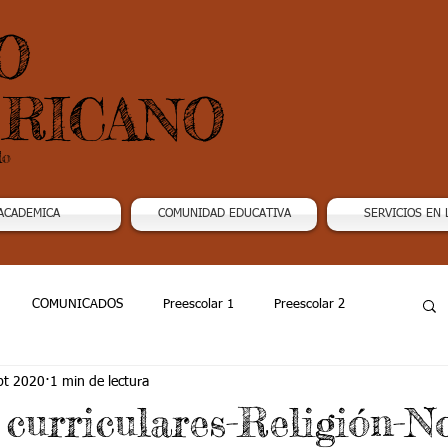
O
RICANO
do
ACADEMICA
COMUNIDAD EDUCATIVA
SERVICIOS EN 
COMUNICADOS
Preescolar 1
Preescolar 2
pt 2020
1 min de lectura
Grado 4
Grado 5
Grado 6
Grado 7 -1
 curriculares-Religión-N