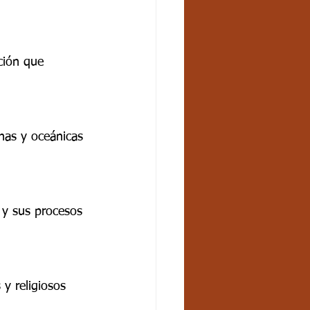
ción que 
s y sus procesos 
 y religiosos