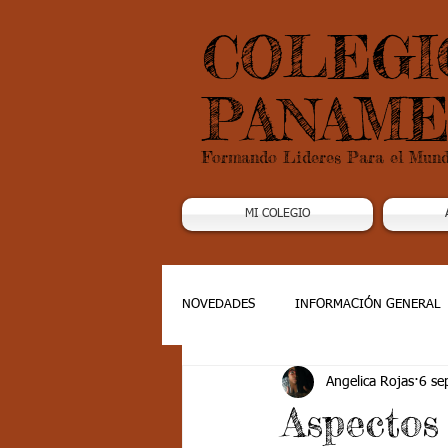
COLEGI
PANAME
Formando Lideres Para el Mun
MI COLEGIO
NOVEDADES
INFORMACIÓN GENERAL
Angelica Rojas
6 se
Grado 1
Grado 2
Grado 3
Aspectos