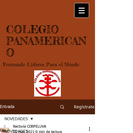
COLEGIO
PANAMERICAN
O
Formando Lideres Para el Mundo
Regístrate
Entrada
NOVEDADES
Rectoría CORPELUVA
NOVEDADES
31 may 2021
0 min de lectura