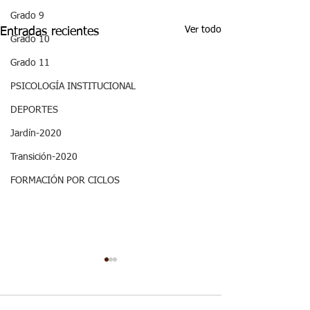
Grado 9
Ver todo
Entradas recientes
Grado 10
Grado 11
PSICOLOGÍA INSTITUCIONAL
DEPORTES
Jardín-2020
Transición-2020
FORMACIÓN POR CICLOS
ASPECTOS
ASPECTOS
CURRICULARES 3P
CURRICULARE
GRADO NOVENO
GRADO NOVE