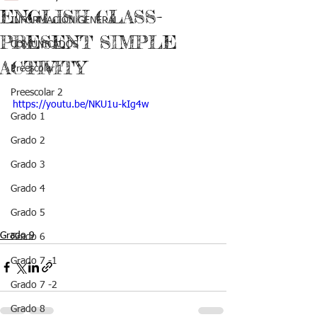
ENGLISH CLASS-
INFORMACIÓN GENERAL
PRESENT SIMPLE
COMUNICADOS
ACTIVITY
Preescolar 1
Preescolar 2
https://youtu.be/NKU1u-kIg4w
Grado 1
Grado 2
Grado 3
Grado 4
Grado 5
Grado 9
Grado 6
Grado 7 -1
Grado 7 -2
Grado 8