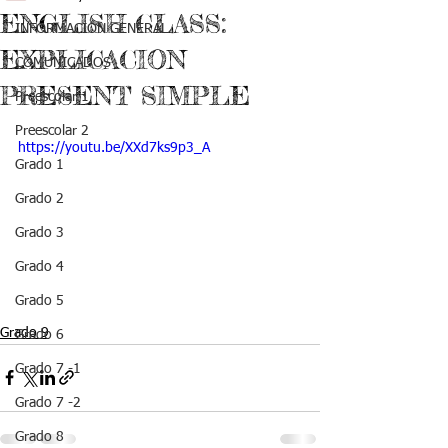
ENGLISH CLASS:
INFORMACIÓN GENERAL
EXPLICACION
COMUNICADOS
PRESENT SIMPLE
Preescolar 1
Preescolar 2
https://youtu.be/XXd7ks9p3_A
Grado 1
Grado 2
Grado 3
Grado 4
Grado 5
Grado 9
Grado 6
Grado 7 -1
Grado 7 -2
Grado 8