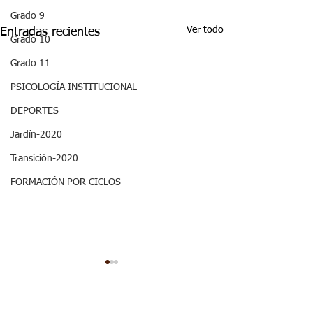
Grado 9
Ver todo
Entradas recientes
Grado 10
Grado 11
PSICOLOGÍA INSTITUCIONAL
DEPORTES
Jardín-2020
Transición-2020
FORMACIÓN POR CICLOS
ASPECTOS
ASPECTOS
CURRICULARES 3P
CURRICULARE
GRADO NOVENO
GRADO NOVE