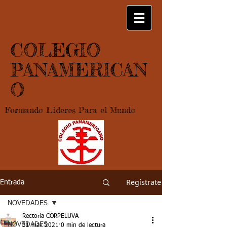
COLEGIO
PANAMERICAN
O
Formando Lideres Para el Mundo
Regístrate
Entrada
NOVEDADES
Rectoría CORPELUVA
NOVEDADES
31 may 2021
0 min de lectura