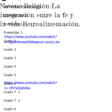
Noveno-Religión-La
INFORMACIÓN GENERAL
integración entre la fe y
COMUNICADOS
la vida-Retroalimentación.
Preescolar 1
Preescolar 2
https://www.youtube.com/watch?
Grado 1
v=Sjz0tWowsOE&feature=youtu.be
Grado 2
Grado 3
Grado 4
Grado 5
https://www.youtube.com/watch?
Grado 6
v=1M7s2kqbdso
Grado 7 -1
Grado 7 -2
Grado 8