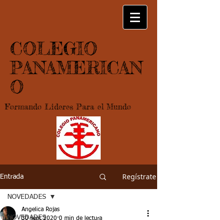
COLEGIO
PANAMERICAN
O
Formando Lideres Para el Mundo
Regístrate
Entrada
NOVEDADES
Angelica Rojas
NOVEDADES
30 sept 2020
0 min de lectura