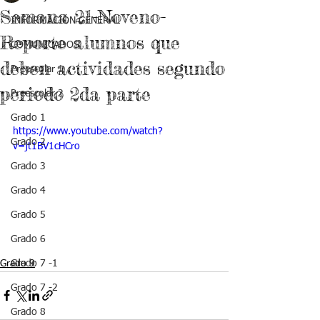
Semana 21-Noveno-
INFORMACIÓN GENERAL
Reporte alumnos que
COMUNICADOS
deben actividades segundo
Preescolar 1
periodo 2da parte
Preescolar 2
Grado 1
https://www.youtube.com/watch?
Grado 2
v=jt1BV1cHCro
Grado 3
Grado 4
Grado 5
Grado 6
Grado 9
Grado 7 -1
Grado 7 -2
Grado 8