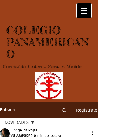
COLEGIO
PANAMERICAN
O
Formando Lideres Para el Mundo
Regístrate
Entrada
NOVEDADES
Angelica Rojas
NOVEDADES
14 jul 2020
0 min de lectura