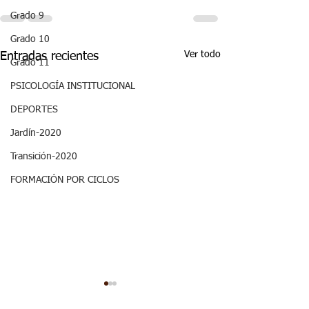
Grado 9
Grado 10
Ver todo
Entradas recientes
Grado 11
PSICOLOGÍA INSTITUCIONAL
DEPORTES
Jardín-2020
Transición-2020
FORMACIÓN POR CICLOS
ASPECTOS
ASPECTOS
CURRICULARES 3P
CURRICULARE