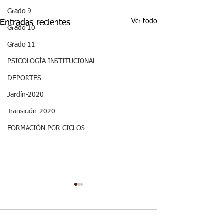
Grado 9
Ver todo
Entradas recientes
Grado 10
Grado 11
PSICOLOGÍA INSTITUCIONAL
DEPORTES
Jardín-2020
Transición-2020
FORMACIÓN POR CICLOS
ASPECTOS
ASPECTOS
CURRICULARES 3P
CURRICULARE
GRADO NOVENO
GRADO NOVE