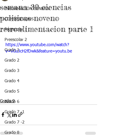
semana 30 ciencias
INFORMACIÓN GENERAL
politicas noveno
COMUNICADOS
retroalimentacion parte 1
Preescolar 1
Preescolar 2
https://www.youtube.com/watch?
Grado 1
v=VGuJcH2fDwk&feature=youtu.be
Grado 2
Grado 3
Grado 4
Grado 5
Grado 9
Grado 6
Grado 7 -1
Grado 7 -2
Grado 8