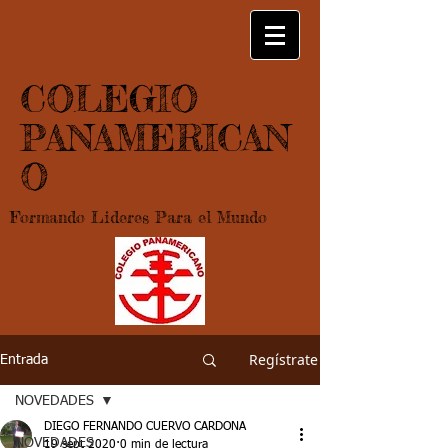
COLEGIO
PANAMERICAN
O
Formando Lideres Para el Mundo
Regístrate
Entrada
NOVEDADES
DIEGO FERNANDO CUERVO CARDONA
NOVEDADES
19 sept 2020
0 min de lectura