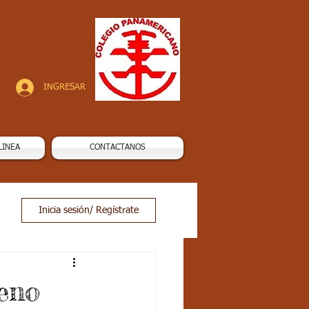
INGRESAR
LINEA
CONTACTANOS
Inicia sesión/ Regístrate
veno