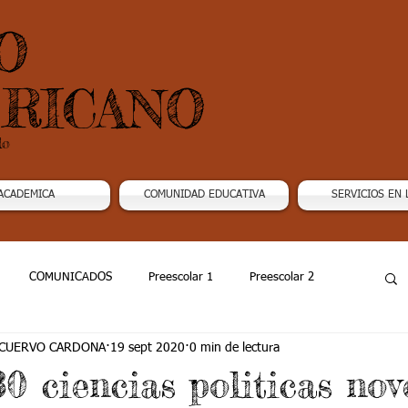
O
RICANO
do
ACADEMICA
COMUNIDAD EDUCATIVA
SERVICIOS EN 
COMUNICADOS
Preescolar 1
Preescolar 2
 CUERVO CARDONA
19 sept 2020
0 min de lectura
Grado 4
Grado 5
Grado 6
Grado 7 -1
0 ciencias politicas no