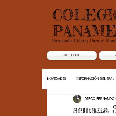
COLEGI
PANAME
Formando Lideres Para el Mun
MI COLEGIO
NOVEDADES
INFORMACIÓN GENERAL
DIEGO FERNANDO
Grado 1
Grado 2
Grado 3
semana 3