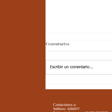
Semana 31 - Noveno -
Comentarios
Física de Materia II:
Aspectos curriculares
Cordial saludo jóvenes, les
comparto los aspectos
Escribir un comentario...
curriculares Aspectos Curriculares
Estándar básico de competencia:
Identifico...
Contactanos a:
Teléfono: 4266977