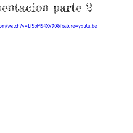
mentacion parte 2
 9
Grado 10
Grado 11
com/watch?v=LfSpMS4XV90&feature=youtu.be
EPORTES
Jardín-2020
Transición-2020